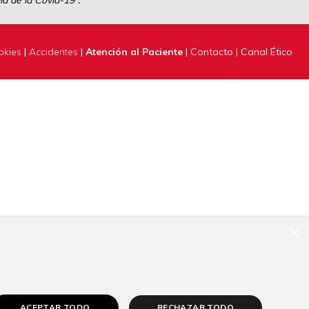
a de la Covid-19”.
okies
|
Accidentes
|
Atención al Paciente
|
Contacto
|
Canal Ético
×
ACEPTAR TODO
RECHAZAR TODO