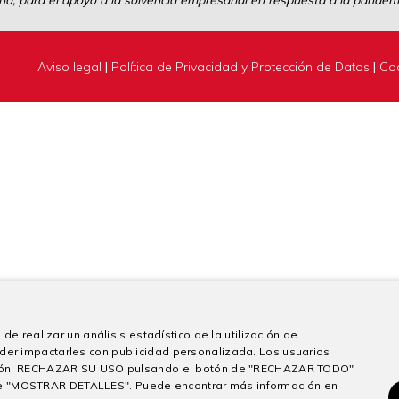
a, para el apoyo a la solvencia empresarial en respuesta a la pandemi
Aviso legal
|
Política de Privacidad y Protección de Datos
|
Co
de realizar un análisis estadístico de la utilización de
der impactarles con publicidad personalizada. Los usuarios
sición, RECHAZAR SU USO pulsando el botón de "RECHAZAR TODO"
e "MOSTRAR DETALLES". Puede encontrar más información en