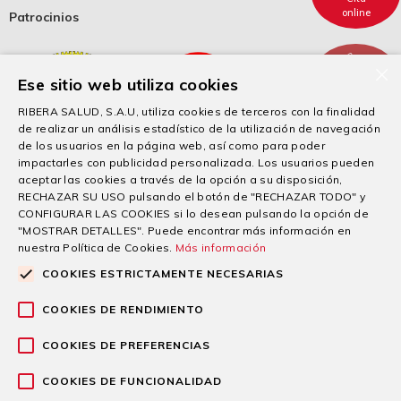
online
Patrocinios
×
Ese sitio web utiliza cookies
Cita
telefónica
RIBERA SALUD, S.A.U, utiliza cookies de terceros con la finalidad
de realizar un análisis estadístico de la utilización de navegación
de los usuarios en la página web, así como para poder
impactarles con publicidad personalizada. Los usuarios pueden
aceptar las cookies a través de la opción a su disposición,
RECHAZAR SU USO pulsando el botón de "RECHAZAR TODO" y
CONFIGURAR LAS COOKIES si lo desean pulsando la opción de
"MOSTRAR DETALLES". Puede encontrar más información en
nuestra Política de Cookies.
Más información
COOKIES ESTRICTAMENTE NECESARIAS
“Esta empresa ha recibido una subvención de la Comunidad Autónoma de la
Región de Murcia mediante la financiación del Gobierno de España, para el apoyo
COOKIES DE RENDIMIENTO
a la solvencia empresarial en respuesta a la pandemia de la Covid-19”.
COOKIES DE PREFERENCIAS
© 2026 Grupo sanitario Ribera
COOKIES DE FUNCIONALIDAD