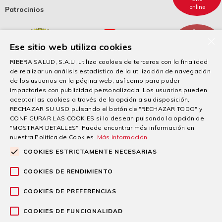
online
Patrocinios
×
Ese sitio web utiliza cookies
Cita
telefónica
RIBERA SALUD, S.A.U, utiliza cookies de terceros con la finalidad
de realizar un análisis estadístico de la utilización de navegación
de los usuarios en la página web, así como para poder
impactarles con publicidad personalizada. Los usuarios pueden
aceptar las cookies a través de la opción a su disposición,
RECHAZAR SU USO pulsando el botón de "RECHAZAR TODO" y
CONFIGURAR LAS COOKIES si lo desean pulsando la opción de
"MOSTRAR DETALLES". Puede encontrar más información en
nuestra Política de Cookies.
Más información
COOKIES ESTRICTAMENTE NECESARIAS
“Esta empresa ha recibido una subvención de la Comunidad Autónoma de la
Región de Murcia mediante la financiación del Gobierno de España, para el apoyo
COOKIES DE RENDIMIENTO
a la solvencia empresarial en respuesta a la pandemia de la Covid-19”.
COOKIES DE PREFERENCIAS
© 2026 Grupo sanitario Ribera
COOKIES DE FUNCIONALIDAD