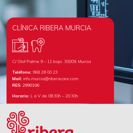
CLÍNICA RIBERA MURCIA
C/ Olof Palme 9 – 11 bajo, 30009, Murcia
Teléfono:
968 28 00 23
Mail:
info.murcia@riberacare.com
RES:
2990106
Horario:
L a V de 08:30h – 20:30h