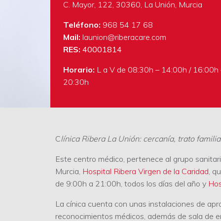
C. Mayor, 122, 30360, La Unión, Murcia
Teléfono:
968 54 17 68
Mail:
launion@riberacare.com
RES:
40001814
Horario:
L a V de 08:30h – 14:00h / 16:00h 
20:30h
C
línica Ribera La Unión: cercanía, trato famili
Este centro médico, pertenece al grupo sanitar
Murcia,
Hospital Ribera Virgen de la Caridad
, q
de 9:00h a 21:00h, todos los días del año y
Hos
La cínica cuenta con unas instalaciones de ap
reconocimientos médicos, además de sala de enf