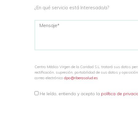
¿En qué servicio está Interesado/a?
Centro Médico Virgen de la Caridad S.L: tratará sus datos pe
rectificación, supresión, portabilidad de sus datos y oposic
correo electrónico
dpo@riberasalud.es
He leído, entiendo y acepto la
política de privac