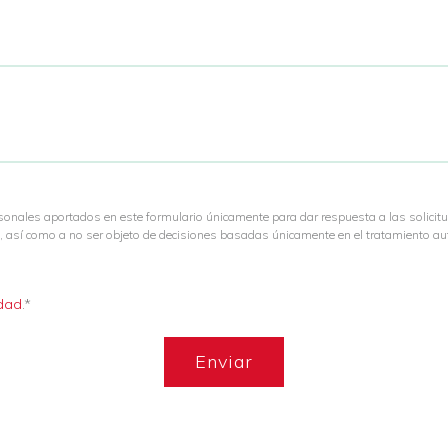
rsonales aportados en este formulario únicamente para dar respuesta a las solicit
ión, así como a no ser objeto de decisiones basadas únicamente en el tratamiento 
idad
.*
Enviar