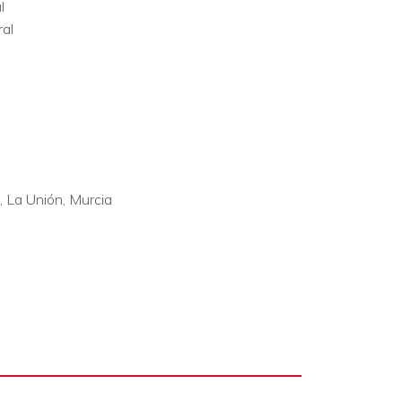
l
ral
, La Unión, Murcia