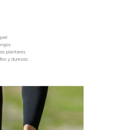
piel
ongos
gas plantares
llos y durezas