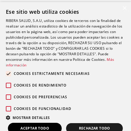
Clínica Polusa
×
Ese sitio web utiliza cookies
Ciudad Quesada
RIBERA SALUD, S.A.U, utiliza cookies de terceros con la finalidad de
Clínica Cartagena
realizar un análisis estadístico de la utilización de navegación de los
Clínica A Coruña
usuarios en la página web, así como para poder impactarles con
publicidad personalizada. Los usuarios pueden aceptar las cookies a
través de la opción a su disposición, RECHAZAR SU USO pulsando el
botón de "RECHAZAR TODO" y CONFIGURAR LAS COOKIES si lo
Promociones
desean pulsando la opción de "MOSTRAR DETALLES". Puede
Blog
encontrar más información en nuestra Política de Cookies.
Más
información
COOKIES ESTRICTAMENTE NECESARIAS
Contacto
COOKIES DE RENDIMIENTO
COOKIES DE PREFERENCIAS
COOKIES DE FUNCIONALIDAD
Aviso legal
Política de privacidad
© 2026 Grupo Ribera |
|
|
MOSTRAR DETALLES
Política de cookies
ACEPTAR TODO
RECHAZAR TODO