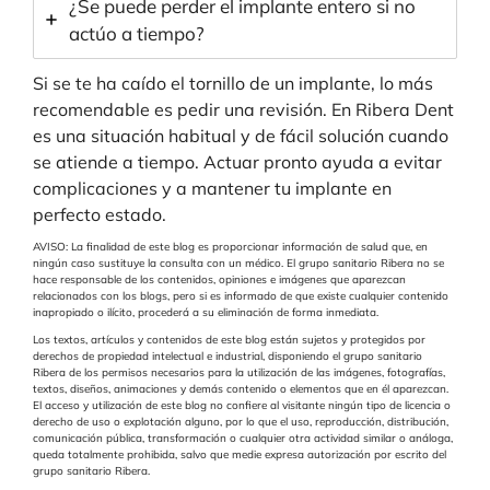
¿Se puede perder el implante entero si no
actúo a tiempo?
Si se te ha caído el tornillo de un implante, lo más
recomendable es pedir una revisión. En Ribera Dent
es una situación habitual y de fácil solución cuando
se atiende a tiempo. Actuar pronto ayuda a evitar
complicaciones y a mantener tu implante en
perfecto estado.
AVISO: La finalidad de este blog es proporcionar información de salud que, en
ningún caso sustituye la consulta con un médico. El grupo sanitario Ribera no se
hace responsable de los contenidos, opiniones e imágenes que aparezcan
relacionados con los blogs, pero si es informado de que existe cualquier contenido
inapropiado o ilícito, procederá a su eliminación de forma inmediata.
Los textos, artículos y contenidos de este blog están sujetos y protegidos por
derechos de propiedad intelectual e industrial, disponiendo el grupo sanitario
Ribera de los permisos necesarios para la utilización de las imágenes, fotografías,
textos, diseños, animaciones y demás contenido o elementos que en él aparezcan.
El acceso y utilización de este blog no confiere al visitante ningún tipo de licencia o
derecho de uso o explotación alguno, por lo que el uso, reproducción, distribución,
comunicación pública, transformación o cualquier otra actividad similar o análoga,
queda totalmente prohibida, salvo que medie expresa autorización por escrito del
grupo sanitario Ribera.