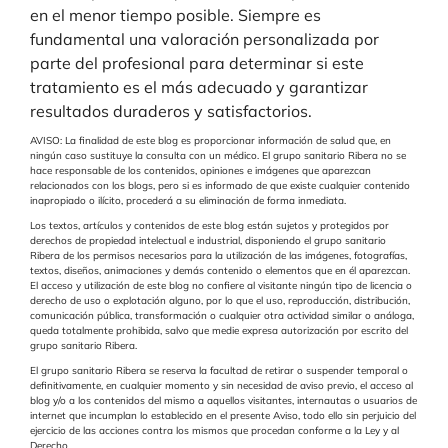
en el menor tiempo posible. Siempre es
fundamental una valoración personalizada por
parte del profesional para determinar si este
tratamiento es el más adecuado y garantizar
resultados duraderos y satisfactorios.
AVISO: La finalidad de este blog es proporcionar información de salud que, en
ningún caso sustituye la consulta con un médico. El grupo sanitario Ribera no se
hace responsable de los contenidos, opiniones e imágenes que aparezcan
relacionados con los blogs, pero si es informado de que existe cualquier contenido
inapropiado o ilícito, procederá a su eliminación de forma inmediata.
Los textos, artículos y contenidos de este blog están sujetos y protegidos por
derechos de propiedad intelectual e industrial, disponiendo el grupo sanitario
Ribera de los permisos necesarios para la utilización de las imágenes, fotografías,
textos, diseños, animaciones y demás contenido o elementos que en él aparezcan.
El acceso y utilización de este blog no confiere al visitante ningún tipo de licencia o
derecho de uso o explotación alguno, por lo que el uso, reproducción, distribución,
comunicación pública, transformación o cualquier otra actividad similar o análoga,
queda totalmente prohibida, salvo que medie expresa autorización por escrito del
grupo sanitario Ribera.
El grupo sanitario Ribera se reserva la facultad de retirar o suspender temporal o
definitivamente, en cualquier momento y sin necesidad de aviso previo, el acceso al
blog y/o a los contenidos del mismo a aquellos visitantes, internautas o usuarios de
internet que incumplan lo establecido en el presente Aviso, todo ello sin perjuicio del
ejercicio de las acciones contra los mismos que procedan conforme a la Ley y al
Derecho