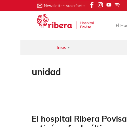
Saltar
Newsletter:
suscríbete
al
contenido
El Ho
Inicio
»
unidad
El hospital Ribera Povis