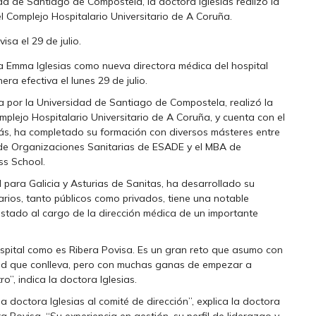
ad de Santiago de Compostela, la doctora Iglesias realizó la
el Complejo Hospitalario Universitario de A Coruña.
isa el 29 de julio.
a Emma Iglesias como nueva directora médica del hospital
ra efectiva el lunes 29 de julio.
ía por la Universidad de Santiago de Compostela, realizó la
omplejo Hospitalario Universitario de A Coruña, y cuenta con el
ás, ha completado su formación con diversos másteres entre
 de Organizaciones Sanitarias de ESADE y el MBA de
ss School.
 para Galicia y Asturias de Sanitas, ha desarrollado su
larios, tanto públicos como privados, tiene una notable
 estado al cargo de la dirección médica de un importante
spital como es Ribera Povisa. Es un gran reto que asumo con
idad que conlleva, pero con muchas ganas de empezar a
o”, indica la doctora Iglesias.
 doctora Iglesias al comité de dirección”, explica la doctora
a Povisa. “Su experiencia en gestión, su perfil de liderazgo y