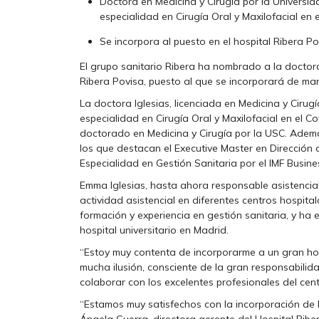
Doctora en Medicina y Cirugía por la Universid
especialidad en Cirugía Oral y Maxilofacial en 
Se incorpora al puesto en el hospital Ribera Pov
El grupo sanitario Ribera ha nombrado a la doctor
Ribera Povisa, puesto al que se incorporará de mane
La doctora Iglesias, licenciada en Medicina y Cirug
especialidad en Cirugía Oral y Maxilofacial en el C
doctorado en Medicina y Cirugía por la USC. Adem
los que destacan el Executive Master en Dirección
Especialidad en Gestión Sanitaria por el IMF Busine
Emma Iglesias, hasta ahora responsable asistencial
actividad asistencial en diferentes centros hospita
formación y experiencia en gestión sanitaria, y ha
hospital universitario en Madrid.
“Estoy muy contenta de incorporarme a un gran ho
mucha ilusión, consciente de la gran responsabil
colaborar con los excelentes profesionales del centr
“Estamos muy satisfechos con la incorporación de la
Ángela Guerra, directora gerente del Hospital Riber