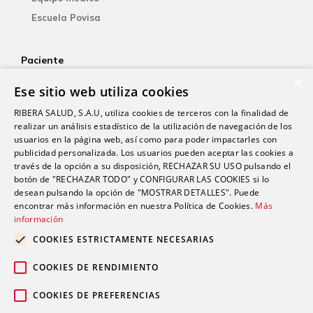
Escuela Povisa
Paciente
×
Aseguradoras
Ese sitio web utiliza cookies
YOsalud
RIBERA SALUD, S.A.U, utiliza cookies de terceros con la finalidad de
Atención al paciente
realizar un análisis estadístico de la utilización de navegación de los
Guía del paciente
usuarios en la página web, así como para poder impactarles con
publicidad personalizada. Los usuarios pueden aceptar las cookies a
Consentimiento informado
través de la opción a su disposición, RECHAZAR SU USO pulsando el
Paciente internacional
botón de "RECHAZAR TODO" y CONFIGURAR LAS COOKIES si lo
desean pulsando la opción de "MOSTRAR DETALLES". Puede
encontrar más información en nuestra Política de Cookies.
Más
Investigación
información
Actualidad
COOKIES ESTRICTAMENTE NECESARIAS
Trabaja con nosotros
COOKIES DE RENDIMIENTO
Fondos públicos
Contacto
COOKIES DE PREFERENCIAS
Accesibilidad (SVisual)