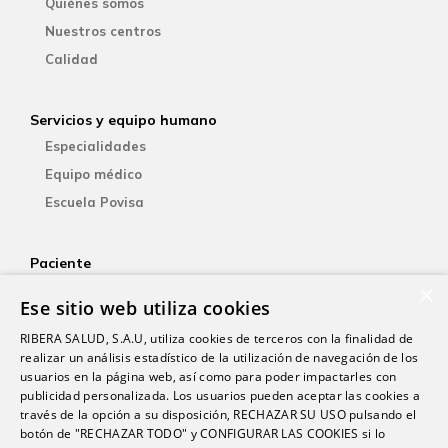
Quiénes somos
Nuestros centros
Calidad
Servicios y equipo humano
Especialidades
Equipo médico
Escuela Povisa
Paciente
×
Aseguradoras
Ese sitio web utiliza cookies
YOsalud
RIBERA SALUD, S.A.U, utiliza cookies de terceros con la finalidad de
Atención al paciente
realizar un análisis estadístico de la utilización de navegación de los
Guía del paciente
usuarios en la página web, así como para poder impactarles con
publicidad personalizada. Los usuarios pueden aceptar las cookies a
Consentimiento informado
través de la opción a su disposición, RECHAZAR SU USO pulsando el
Paciente internacional
botón de "RECHAZAR TODO" y CONFIGURAR LAS COOKIES si lo