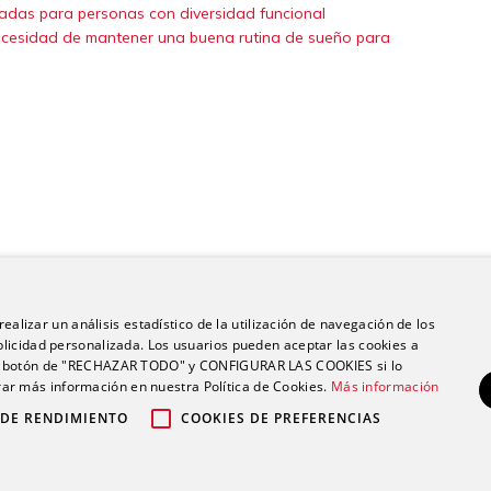
uiadas para personas con diversidad funcional
 necesidad de mantener una buena rutina de sueño para
ealizar un análisis estadístico de la utilización de navegación de los
licidad personalizada. Los usuarios pueden aceptar las cookies a
 el botón de "RECHAZAR TODO" y CONFIGURAR LAS COOKIES si lo
r más información en nuestra Política de Cookies.
Más información
 DE RENDIMIENTO
COOKIES DE PREFERENCIAS
po Ribera |
|
|
Política de privacidad
Política de cookies
Aviso legal