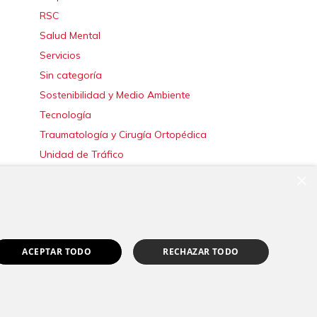
RSC
Salud Mental
Servicios
Sin categoría
Sostenibilidad y Medio Ambiente
Tecnología
Traumatología y Cirugía Ortopédica
Unidad de Tráfico
Urgencias
×
Urología
Valoración del Daño Corporal
ACEPTAR TODO
RECHAZAR TODO
|
Canal Ético
Pedir cita