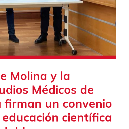
e Molina y la
udios Médicos de
 firman un convenio
educación científica