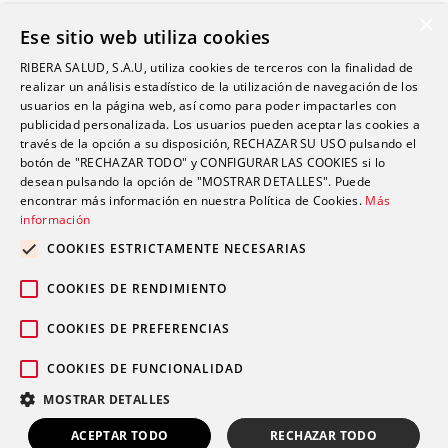
×
Servicios
Ese sitio web utiliza cookies
Sin categoría
RIBERA SALUD, S.A.U, utiliza cookies de terceros con la finalidad de
Sostenibilidad y Medio Ambiente
realizar un análisis estadístico de la utilización de navegación de los
usuarios en la página web, así como para poder impactarles con
Tecnología
publicidad personalizada. Los usuarios pueden aceptar las cookies a
través de la opción a su disposición, RECHAZAR SU USO pulsando el
Traumatología y Cirugía Ortopédica
botón de "RECHAZAR TODO" y CONFIGURAR LAS COOKIES si lo
Unidad de Tráfico
desean pulsando la opción de "MOSTRAR DETALLES". Puede
encontrar más información en nuestra Política de Cookies.
Más
Urgencias
información
Urología
COOKIES ESTRICTAMENTE NECESARIAS
Valoración del Daño Corporal
COOKIES DE RENDIMIENTO
COOKIES DE PREFERENCIAS
COOKIES DE FUNCIONALIDAD
Política de privacidad
Política de
© 2026 Grupo Ribera |
|
MOSTRAR DETALLES
cookies
Aviso legal
Canal Ético
|
|
Pedir cita
ACEPTAR TODO
RECHAZAR TODO