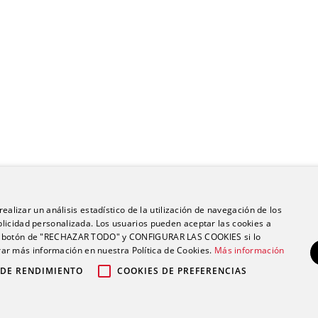
ealizar un análisis estadístico de la utilización de navegación de los
licidad personalizada. Los usuarios pueden aceptar las cookies a
 el botón de "RECHAZAR TODO" y CONFIGURAR LAS COOKIES si lo
r más información en nuestra Política de Cookies.
Más información
 DE RENDIMIENTO
COOKIES DE PREFERENCIAS
po Ribera |
|
|
Política de privacidad
Política de cookies
Aviso legal