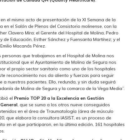
itación de Calidad QH (Quality Healthcare)
.
 en el mismo acto de presentación de la XI Semana de la
 en el Salón de Plenos del Consistorio molinense, con la
her Clavero Mira; el Gerente del Hospital de Molina, Pedro
 y de Educación, Esther Sánchez y Fuensanta Martínez; y el
 Emilio Macanás Pérez.
 personas que trabajamos en el Hospital de Molina nos
stitucional que el Ayuntamiento de Molina de Segura nos
or el propio sector sanitario como uno de los hospitales
Este reconocimiento nos da aliento y fuerzas para seguir
 a nuestros pacientes. Ello, redunda, y sin duda seguirá
dadanía de Molina de Segura y la comarca de la Vega Media”.
ibió el
Premio TOP 20 a la Excelencia en Gestión
 General
, que se suma a los otros nueve conseguidos
obtenidos en el área de Traumatología (área de músculo
20, que elabora la consultora IASIST, es un proceso de
o en el que participaron, en la última edición, 161 hospitales
os.