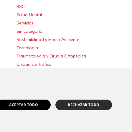
RSC
Salud Mental
Servicios
Sin categoría
Sostenibilidad y Medio Ambiente
Tecnología
Traumatología y Cirugía Ortopédica
Unidad de Tráfico
Urgencias
×
Urología
Valoración del Daño Corporal
ACEPTAR TODO
RECHAZAR TODO
|
Canal Ético
Pedir cita