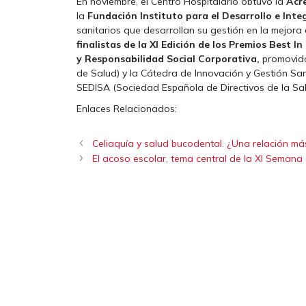
En noviembre, el Centro Hospitalario obtuvo la
Acr
la
Fundación
Instituto para el Desarrollo e Int
sanitarios que desarrollan su gestión en la mejora 
finalistas de la XI Edición de los Premios Best I
y Responsabilidad Social Corporativa,
promovido
de Salud) y la Cátedra de Innovación y Gestión San
SEDISA (Sociedad Española de Directivos de la Sal
Enlaces Relacionados:
Celiaquía y salud bucodental. ¿Una relación m
El acoso escolar, tema central de la XI Semana