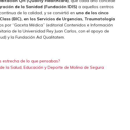
editación QH (Quality Healthcare)
, que cada año concede
egración de la Sanidad (Fundación IDIS)
a aquellos centros
continua de la calidad, y se convirtió en
uno de los cinco
n Class (BIC), en los Servicios de Urgencias, Traumatología
s por “Gaceta Médica” (editorial Contenidos e Información
itaria de la Universidad Rey Juan Carlos, con el apoyo de
ud) y la Fundación Ad Qualitatem.
ás estrecha de lo que pensabas?
 de la Salud, Educación y Deporte de Molina de Segura