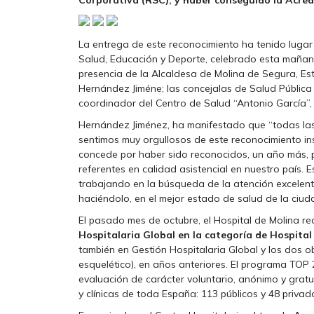
Corporativa (RSC); y haber conseguido la Acred
La entrega de este reconocimiento ha tenido lugar
Salud, Educación y Deporte, celebrado esta mañana
presencia de la Alcaldesa de Molina de Segura, Est
Hernández Jiméne; las concejalas de Salud Pública
coordinador del Centro de Salud “Antonio García”,
Hernández Jiménez, ha manifestado que “todas las
sentimos muy orgullosos de este reconocimiento in
concede por haber sido reconocidos, un año más, p
referentes en calidad asistencial en nuestro país. 
trabajando en la búsqueda de la atención excelente
haciéndolo, en el mejor estado de salud de la ciu
El pasado mes de octubre, el Hospital de Molina rec
Hospitalaria Global en la categoría de Hospital
también en Gestión Hospitalaria Global y los dos 
esquelético), en años anteriores. El programa TOP 
evaluación de carácter voluntario, anónimo y gratuit
y clínicas de toda España: 113 públicos y 48 privad