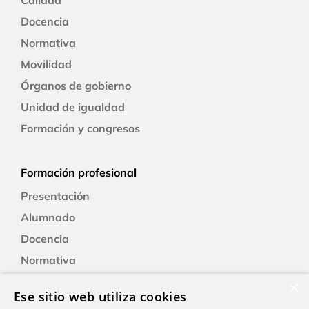
Docencia
Normativa
Movilidad
Órganos de gobierno
Unidad de igualdad
Formación y congresos
Formación profesional
Presentación
Alumnado
Docencia
Normativa
Formación
×
Ese sitio web utiliza cookies
Alexia: plataforma educativa