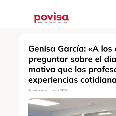
Saltar
al
contenido
Genisa García: «A los
preguntar sobre el día 
motiva que los profeso
experiencias cotidian
20 de noviembre de 2020