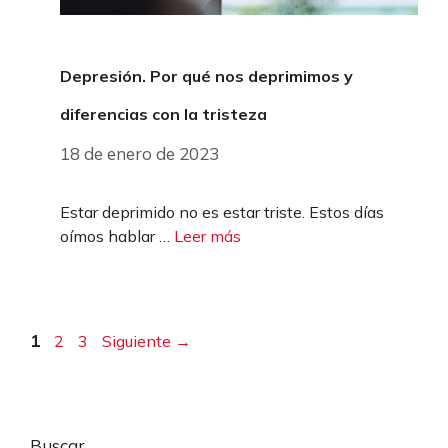
Depresión. Por qué nos deprimimos y
diferencias con la tristeza
18 de enero de 2023
Estar deprimido no es estar triste. Estos días
oímos hablar …
Leer más
Página
Página
Página
1
2
3
Siguiente
→
Buscar