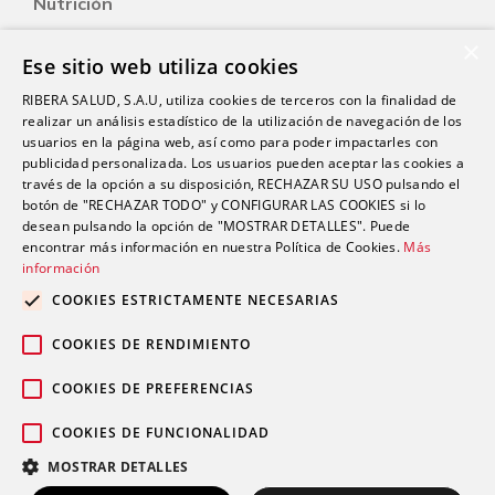
Nutrición
Salud Sexual
×
Ese sitio web utiliza cookies
Oftalmología
RIBERA SALUD, S.A.U, utiliza cookies de terceros con la finalidad de
Otorrinolaringología
realizar un análisis estadístico de la utilización de navegación de los
Oncología
usuarios en la página web, así como para poder impactarles con
publicidad personalizada. Los usuarios pueden aceptar las cookies a
Fisioterapia
través de la opción a su disposición, RECHAZAR SU USO pulsando el
botón de "RECHAZAR TODO" y CONFIGURAR LAS COOKIES si lo
desean pulsando la opción de "MOSTRAR DETALLES". Puede
Contacto
encontrar más información en nuestra Política de Cookies.
Más
información
comunicacion@riberasalud.com
COOKIES ESTRICTAMENTE NECESARIAS
96 346 25 91
COOKIES DE RENDIMIENTO
COOKIES DE PREFERENCIAS
COOKIES DE FUNCIONALIDAD
Aviso legal
Política de privacidad
© 2026 Grupo Ribera |
|
|
MOSTRAR DETALLES
Política de cookies