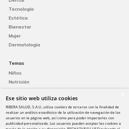
Tecnología
Estética
Bienestar
Mujer
Dermatología
Temas
Niños
Nutrición
Salud Sexual
×
Ese sitio web utiliza cookies
Oftalmología
RIBERA SALUD, S.A.U, utiliza cookies de terceros con la finalidad de
Otorrinolaringología
realizar un análisis estadístico de la utilización de navegación de los
Oncología
usuarios en la página web, así como para poder impactarles con
publicidad personalizada. Los usuarios pueden aceptar las cookies a
Fisioterapia
través de la opción a su disposición, RECHAZAR SU USO pulsando el