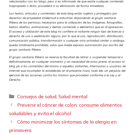
relacionados con los blogs, pero si es informado de que existe cualquier contenido
inapropiado o ilícito, procederá a su eliminación de forma inmediata.
Los textos, artículos y contenidos de este blog están sujetos y protegidos por
derechos de propiedad intelectual e industrial, disponiendo el grupo sanitario
Ribera de los permisos necesarios para la utilización de las imágenes, fotografías,
textos, diseños, animaciones y demás contenido o elementos que en él aparezcan.
El acceso y utilización de este blog no confiere al visitante ningún tipo de licencia o
derecho de uso o explotación alguno, por lo que el uso, reproducción, distribución,
comunicación pública, transformación o cualquier otra actividad similar o análoga,
queda totalmente prohibida, salvo que medie expresa autorización por escrito del
grupo sanitario Ribera.
El grupo sanitario Ribera se reserva la facultad de retirar o suspender temporal o
definitivamente, en cualquier momento y sin necesidad de aviso previo, el acceso al
blog y/o a los contenidos del mismo a aquellos visitantes, internautas o usuarios de
internet que incumplan lo establecido en el presente Aviso, todo ello sin perjuicio del
ejercicio de las acciones contra los mismos que procedan conforme a la Ley y al
Derech
o
Categorías
,
Consejos de salud
Salud mental
Prevenir el cáncer de colon: consume alimentos
saludables y evita el alcohol
Cómo minimizar los síntomas de la alergia en
primavera