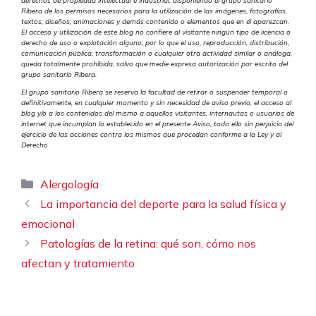
derechos de propiedad intelectual e industrial, disponiendo el grupo sanitario
Ribera de los permisos necesarios para la utilización de las imágenes, fotografías,
textos, diseños, animaciones y demás contenido o elementos que en él aparezcan.
El acceso y utilización de este blog no confiere al visitante ningún tipo de licencia o
derecho de uso o explotación alguno, por lo que el uso, reproducción, distribución,
comunicación pública, transformación o cualquier otra actividad similar o análoga,
queda totalmente prohibida, salvo que medie expresa autorización por escrito del
grupo sanitario Ribera.
El grupo sanitario Ribera se reserva la facultad de retirar o suspender temporal o
definitivamente, en cualquier momento y sin necesidad de aviso previo, el acceso al
blog y/o a los contenidos del mismo a aquellos visitantes, internautas o usuarios de
internet que incumplan lo establecido en el presente Aviso, todo ello sin perjuicio del
ejercicio de las acciones contra los mismos que procedan conforme a la Ley y al
Derech
o
Categorías
Alergología
La importancia del deporte para la salud física y
emocional
Patologías de la retina: qué son, cómo nos
afectan y tratamiento