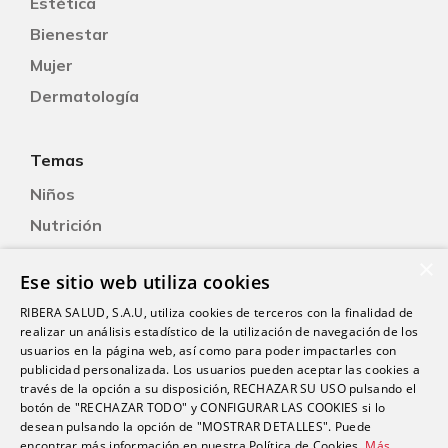
Estética
Bienestar
Mujer
Dermatología
Temas
Niños
Nutrición
Salud Sexual
×
Ese sitio web utiliza cookies
Oftalmología
RIBERA SALUD, S.A.U, utiliza cookies de terceros con la finalidad de
Otorrinolaringología
realizar un análisis estadístico de la utilización de navegación de los
Oncología
usuarios en la página web, así como para poder impactarles con
publicidad personalizada. Los usuarios pueden aceptar las cookies a
Fisioterapia
través de la opción a su disposición, RECHAZAR SU USO pulsando el
botón de "RECHAZAR TODO" y CONFIGURAR LAS COOKIES si lo
desean pulsando la opción de "MOSTRAR DETALLES". Puede
Contacto
encontrar más información en nuestra Política de Cookies.
Más