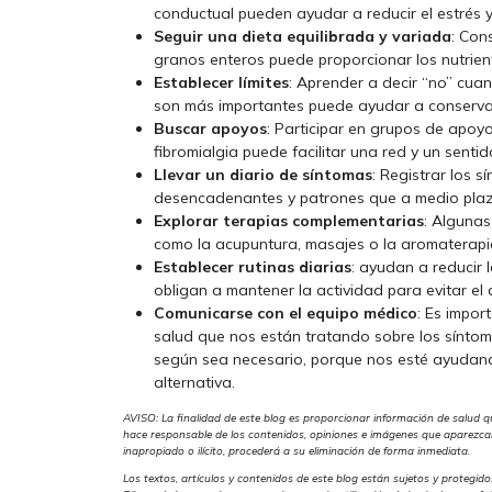
conductual pueden ayudar a reducir el estrés 
Seguir una dieta equilibrada y variada
: Con
granos enteros puede proporcionar los nutrien
Establecer límites
: Aprender a decir “no” cua
son más importantes puede ayudar a conservar
Buscar apoyos
: Participar en grupos de apoyo
fibromialgia puede facilitar una red y un sen
Llevar un diario de síntomas
: Registrar los 
desencadenantes y patrones que a medio plazo
Explorar terapias complementarias
: Algunas
como la acupuntura, masajes o la aromaterapi
Establecer rutinas diarias
: ayudan a reducir 
obligan a mantener la actividad para evitar el 
Comunicarse con el equipo médico
: Es impor
salud que nos están tratando sobre los síntom
según sea necesario, porque nos esté ayudand
alternativa.
AVISO: La finalidad de este blog es proporcionar información de salud q
hace responsable de los contenidos, opiniones e imágenes que aparezcan 
inapropiado o ilícito, procederá a su eliminación de forma inmediata.
Los textos, artículos y contenidos de este blog están sujetos y protegido