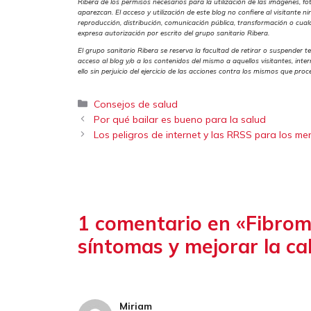
Ribera de los permisos necesarios para la utilización de las imágenes, f
aparezcan. El acceso y utilización de este blog no confiere al visitante n
reproducción, distribución, comunicación pública, transformación o cual
expresa autorización por escrito del grupo sanitario Ribera.
El grupo sanitario Ribera se reserva la facultad de retirar o suspender t
acceso al blog y/o a los contenidos del mismo a aquellos visitantes, inte
ello sin perjuicio del ejercicio de las acciones contra los mismos que pr
Categorías
Consejos de salud
Por qué bailar es bueno para la salud
Los peligros de internet y las RRSS para los men
1 comentario en «Fibrom
síntomas y mejorar la ca
Miriam