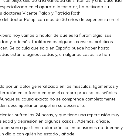
r complejo, debido a la variedad de síntomas y a la ausencia
 especializado en el aparato locomotor, ha activado su
os doctores Vicente Palop y Patricia Roth,
o del doctor Palop, con más de 30 años de experiencia en el
Ribera hoy vamos a hablar de qué es la fibromialgia, sus
dad y, además, facilitaremos algunos consejos prácticos
ecen. Se calcula que solo en España puede haber hasta
odas están diagnosticadas y, en algunos casos, se han
ado por un dolor generalizado en los músculos, ligamentos y
teración en la forma en que el cerebro procesa las señales
. Aunque su causa exacta no se comprende completamente,
eden desempeñar un papel en su desarrollo.
cientes sufren las 24 horas, y que tiene una repercusión muy
siedad y depresión en algunos casos”. Además, añade,
a persona que tiene dolor crónico, en ocasiones no duerme y
un día o con quién ha estado”, añade.