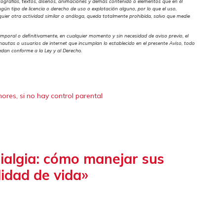
otografías, textos, diseños, animaciones y demás contenido o elementos que en él
ingún tipo de licencia o derecho de uso o explotación alguno, por lo que el uso,
quier otra actividad similar o análoga, queda totalmente prohibida, salvo que medie
emporal o definitivamente, en cualquier momento y sin necesidad de aviso previo, el
rnautas o usuarios de internet que incumplan lo establecido en el presente Aviso, todo
ocedan conforme a la Ley y al Derech
o.
ores, si no hay control parental
ialgia: cómo manejar sus
lidad de vida»