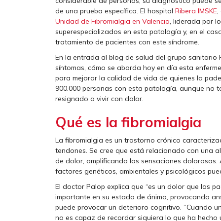
considerable de personas, su diagnóstico puede se
de una prueba específica. El hospital
Ribera IMSKE
,
Unidad de Fibromialgia en Valencia
, liderada por l
superespecializados en esta patología y, en el cas
tratamiento de pacientes con este síndrome.
En la entrada al blog de salud del grupo sanitario 
síntomas, cómo se aborda hoy en día esta enferme
para mejorar la calidad de vida de quienes la pad
900.000 personas con esta patología, aunque no t
resignado a vivir con dolor.
Qué es la fibromialgia
La fibromialgia es un trastorno crónico caracteriz
tendones. Se cree que está relacionado con una al
de dolor, amplificando las sensaciones dolorosas
factores genéticos, ambientales y psicológicos pu
El doctor Palop explica que “es un dolor que las pa
importante en su estado de ánimo, provocando an
puede provocar un deterioro cognitivo. “Cuando un
no es capaz de recordar siquiera lo que ha hecho 