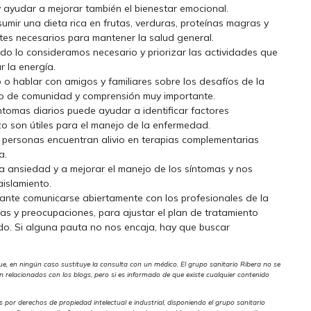
y ayudar a mejorar también el bienestar emocional.
sumir una dieta rica en frutas, verduras, proteínas magras y
tes necesarios para mantener la salud general.
ndo lo consideramos necesario y priorizar las actividades que
 la energía.
 o hablar con amigos y familiares sobre los desafíos de la
tido de comunidad y comprensión muy importante.
síntomas diarios puede ayudar a identificar factores
 son útiles para el manejo de la enfermedad.
 personas encuentran alivio en terapias complementarias
a.
la ansiedad y a mejorar el manejo de los síntomas y nos
aislamiento.
tante comunicarse abiertamente con los profesionales de la
as y preocupaciones, para ajustar el plan de tratamiento
o. Si alguna pauta no nos encaja, hay que buscar
ue, en ningún caso sustituye la consulta con un médico. El grupo sanitario Ribera no se
relacionados con los blogs, pero si es informado de que existe cualquier contenido
s por derechos de propiedad intelectual e industrial, disponiendo el grupo sanitario