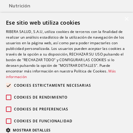
Nutrición
Salud Sexual
×
Ese sitio web utiliza cookies
Oftalmología
RIBERA SALUD, S.A.U, utiliza cookies de terceros con la finalidad de
Otorrinolaringología
realizar un análisis estadístico de la utilización de navegación de los
Oncología
usuarios en la página web, así como para poder impactarles con
publicidad personalizada. Los usuarios pueden aceptar las cookies a
Fisioterapia
través de la opción a su disposición, RECHAZAR SU USO pulsando el
botón de "RECHAZAR TODO" y CONFIGURAR LAS COOKIES si lo
desean pulsando la opción de "MOSTRAR DETALLES". Puede
Contacto
encontrar más información en nuestra Política de Cookies.
Más
información
comunicacion@riberasalud.com
COOKIES ESTRICTAMENTE NECESARIAS
96 346 25 91
COOKIES DE RENDIMIENTO
COOKIES DE PREFERENCIAS
COOKIES DE FUNCIONALIDAD
Aviso legal
Política de privacidad
© 2026 Grupo Ribera |
|
|
MOSTRAR DETALLES