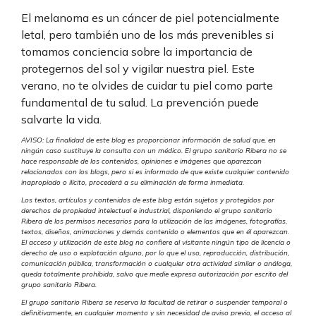
El melanoma es un cáncer de piel potencialmente
letal, pero también uno de los más prevenibles si
tomamos conciencia sobre la importancia de
protegernos del sol y vigilar nuestra piel. Este
verano, no te olvides de cuidar tu piel como parte
fundamental de tu salud. La prevención puede
salvarte la vida.
AVISO: La finalidad de este blog es proporcionar información de salud que, en
ningún caso sustituye la consulta con un médico. El grupo sanitario Ribera no se
hace responsable de los contenidos, opiniones e imágenes que aparezcan
relacionados con los blogs, pero si es informado de que existe cualquier contenido
inapropiado o ilícito, procederá a su eliminación de forma inmediata.
Los textos, artículos y contenidos de este blog están sujetos y protegidos por
derechos de propiedad intelectual e industrial, disponiendo el grupo sanitario
Ribera de los permisos necesarios para la utilización de las imágenes, fotografías,
textos, diseños, animaciones y demás contenido o elementos que en él aparezcan.
El acceso y utilización de este blog no confiere al visitante ningún tipo de licencia o
derecho de uso o explotación alguno, por lo que el uso, reproducción, distribución,
comunicación pública, transformación o cualquier otra actividad similar o análoga,
queda totalmente prohibida, salvo que medie expresa autorización por escrito del
grupo sanitario Ribera.
El grupo sanitario Ribera se reserva la facultad de retirar o suspender temporal o
definitivamente, en cualquier momento y sin necesidad de aviso previo, el acceso al