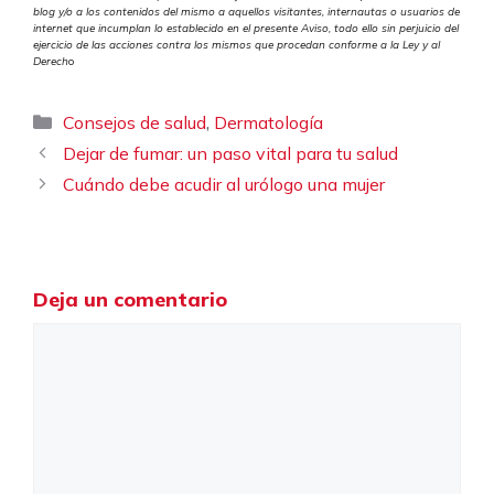
blog y/o a los contenidos del mismo a aquellos visitantes, internautas o usuarios de
internet que incumplan lo establecido en el presente Aviso, todo ello sin perjuicio del
ejercicio de las acciones contra los mismos que procedan conforme a la Ley y al
Derech
o
Categorías
,
Consejos de salud
Dermatología
Dejar de fumar: un paso vital para tu salud
Cuándo debe acudir al urólogo una mujer
Deja un comentario
Comentario