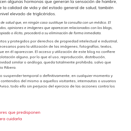
ducen algunas hormonas que generan la sensación de hambre,
 la calidad de vida y del estado general de salud, también
ivel elevado de triglicéridos.
 de salud que, en ningún caso sustituye la consulta con un médico. El
idos, opiniones e imágenes que aparezcan relacionados con los blogs,
piado o ilícito, procederá a su eliminación de forma inmediata.
etos y protegidos por derechos de propiedad intelectual e industrial,
cesarios para la utilización de las imágenes, fotografías, textos,
en él aparezcan. El acceso y utilización de este blog no confiere
plotación alguno, por lo que el uso, reproducción, distribución,
tividad similar o análoga, queda totalmente prohibida, salvo que
io Ribera.
rar o suspender temporal o definitivamente, en cualquier momento y
s contenidos del mismo a aquellos visitantes, internautas o usuarios
iso, todo ello sin perjuicio del ejercicio de las acciones contra los
tores que predisponen
ara cuidarla