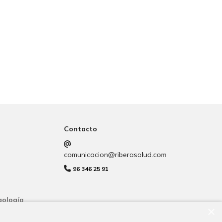
Contacto
comunicacion@riberasalud.com
96 346 25 91
gología
×