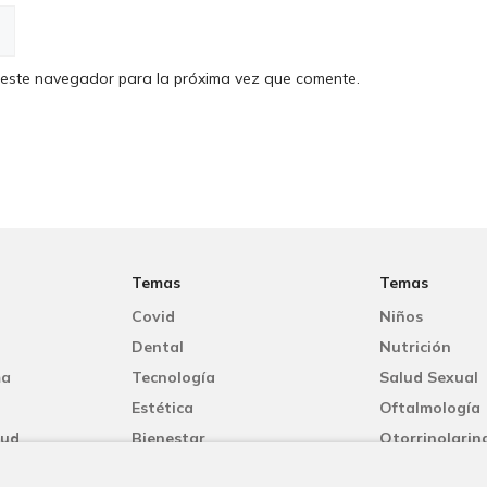
 este navegador para la próxima vez que comente.
Temas
Temas
Covid
Niños
Dental
Nutrición
ma
Tecnología
Salud Sexual
Estética
Oftalmología
lud
Bienestar
Otorrinolarin
Mujer
Oncología