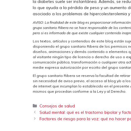
la diabetes suele ser instantánea. Además, se re
lo que ayuda a la pérdida de peso y un aumento de
asociado a los problemas de hipercolesterolemia y n
AVISO: La finalidad de este blog es proporcionar información
grupo sanitario Ribera no se hace responsable de los conten
pero si es informado de que existe cualquier contenido inapro
Los textos, artículos y contenidos de este blog están suj
disponiendo el grupo sanitario Ribera de los permisos ne
diseños, animaciones y demás contenido o elementos que 
al visitante ningún tipo de licencia o derecho de uso o ex
comunicación pública, transformación o cualquier otra ac
medie expresa autorización por escrito del grupo sanitar
El grupo sanitario Ribera se reserva la facultad de reti
sin necesidad de aviso previo, el acceso al blog y/o a lo
de internet que incumplan lo establecido en el presente Av
mismos que procedan conforme a la Ley y al Derecho.
Categorías
Consejos de salud
Salud mental: qué es el trastorno bipolar y fac
Factores de riesgo para la voz: qué no hacer p