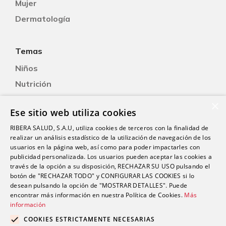
Mujer
Dermatología
Temas
Niños
Nutrición
Salud Sexual
×
Ese sitio web utiliza cookies
Oftalmología
RIBERA SALUD, S.A.U, utiliza cookies de terceros con la finalidad de
Otorrinolaringología
realizar un análisis estadístico de la utilización de navegación de los
Oncología
usuarios en la página web, así como para poder impactarles con
publicidad personalizada. Los usuarios pueden aceptar las cookies a
Fisioterapia
través de la opción a su disposición, RECHAZAR SU USO pulsando el
botón de "RECHAZAR TODO" y CONFIGURAR LAS COOKIES si lo
desean pulsando la opción de "MOSTRAR DETALLES". Puede
Contacto
encontrar más información en nuestra Política de Cookies.
Más
información
comunicacion@riberasalud.com
COOKIES ESTRICTAMENTE NECESARIAS
96 346 25 91