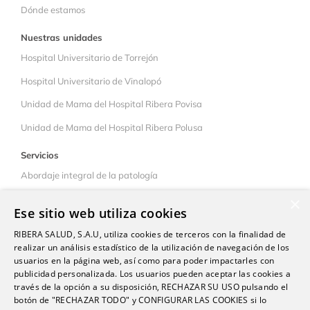
Dónde estamos
Nuestras unidades
Hospital Universitario de Torrejón
Hospital Universitario de Vinalopó
Unidad de Mama del Hospital Ribera Povisa
Unidad de Mama del Hospital Ribera Polusa
Servicios
Abordaje integral de la patología
Colaboración interhospitalaria
×
Ese sitio web utiliza cookies
Pacientes
RIBERA SALUD, S.A.U, utiliza cookies de terceros con la finalidad de
Qué ofrecemos
realizar un análisis estadístico de la utilización de navegación de los
usuarios en la página web, así como para poder impactarles con
Consejos
publicidad personalizada. Los usuarios pueden aceptar las cookies a
través de la opción a su disposición, RECHAZAR SU USO pulsando el
Libre elección
botón de "RECHAZAR TODO" y CONFIGURAR LAS COOKIES si lo