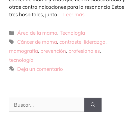
otras contraindicaciones para la resonancia Estos
tres hospitales, junto …
Leer más
Categorías
Área de la mama
,
Tecnología
Etiquetas
Cáncer de mama
,
contraste
,
liderazgo
,
mamografía
,
prevención
,
profesionales
,
tecnología
Deja un comentario
Buscar: