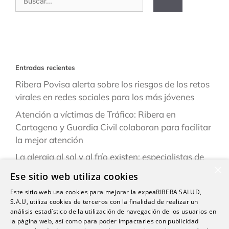
Entradas recientes
Ribera Povisa alerta sobre los riesgos de los retos
virales en redes sociales para los más jóvenes
Atención a víctimas de Tráfico: Ribera en
Cartagena y Guardia Civil colaboran para facilitar
la mejor atención
La alergia al sol y al frío existen: especialistas de
×
Ribera explican cómo reconocerlas y prevenirlas
Ese sitio web utiliza cookies
este verano
Este sitio web usa cookies para mejorar la expeaRIBERA SALUD,
“Una persona puede estar infestada y contagiar a
S.A.U, utiliza cookies de terceros con la finalidad de realizar un
otras durante semanas antes de darse cuenta de
análisis estadístico de la utilización de navegación de los usuarios en
la página web, así como para poder impactarles con publicidad
que tiene sarna”