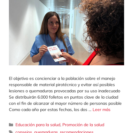
El objetivo es concienciar a la población sobre el manejo
responsable de material pirotécnico y evitar así posibles
lesiones o quemaduras provocadas por su uso inadecuado
Se distribuirán 6.000 folletos en puntos clave de la ciudad
con el fin de alcanzar al mayor número de personas posible
Como cada año por estas fechas, los dos …
Leer más
Categorías
Educación para la salud
,
Promoción de la salud
Etiquetas
consejos
,
quemaduras
,
recomendaciones