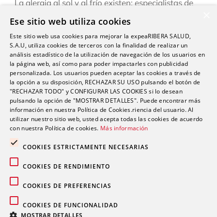
La alergia al sol y al frío existen: especialistas de
×
Ribera explican cómo reconocerlas y prevenirlas
Ese sitio web utiliza cookies
este verano
Este sitio web usa cookies para mejorar la expeaRIBERA SALUD,
“Una persona puede estar infestada y contagiar a
S.A.U, utiliza cookies de terceros con la finalidad de realizar un
otras durante semanas antes de darse cuenta de
análisis estadístico de la utilización de navegación de los usuarios en
la página web, así como para poder impactarles con publicidad
que tiene sarna”
personalizada. Los usuarios pueden aceptar las cookies a través de
la opción a su disposición, RECHAZAR SU USO pulsando el botón de
Ardor, hinchazón o dolor abdominal: los síntomas
"RECHAZAR TODO" y CONFIGURAR LAS COOKIES si lo desean
del sistema Digestivo que no siempre son
pulsando la opción de "MOSTRAR DETALLES". Puede encontrar más
inofensivos
información en nuestra Política de Cookies.riencia del usuario. Al
utilizar nuestro sitio web, usted acepta todas las cookies de acuerdo
con nuestra Política de cookies.
Más información
COOKIES ESTRICTAMENTE NECESARIAS
COOKIES DE RENDIMIENTO
Comentarios recientes
COOKIES DE PREFERENCIAS
COOKIES DE FUNCIONALIDAD
MOSTRAR DETALLES