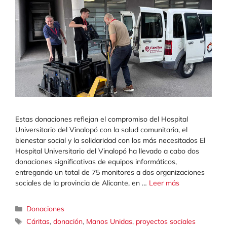
Estas donaciones reflejan el compromiso del Hospital
Universitario del Vinalopó con la salud comunitaria, el
bienestar social y la solidaridad con los más necesitados El
Hospital Universitario del Vinalopó ha llevado a cabo dos
donaciones significativas de equipos informáticos,
entregando un total de 75 monitores a dos organizaciones
sociales de la provincia de Alicante, en …
Leer más
Categorías
Donaciones
Etiquetas
Cáritas
,
donación
,
Manos Unidas
,
proyectos sociales