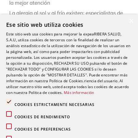
la mejor atención
La alergia al sol y al frío existen: especialistas de
×
Ribera explican cómo reconocerlas y prevenirlas
Ese sitio web utiliza cookies
este verano
Este sitio web usa cookies para mejorar la expeaRIBERA SALUD,
“Una persona puede estar infestada y contagiar a
S.A.U, utiliza cookies de terceros con la finalidad de realizar un
otras durante semanas antes de darse cuenta de
análisis estadístico de la utilización de navegación de los usuarios en
la página web, así como para poder impactarles con publicidad
que tiene sarna”
personalizada. Los usuarios pueden aceptar las cookies a través de
la opción a su disposición, RECHAZAR SU USO pulsando el botón de
Ardor, hinchazón o dolor abdominal: los síntomas
"RECHAZAR TODO" y CONFIGURAR LAS COOKIES si lo desean
del sistema Digestivo que no siempre son
pulsando la opción de "MOSTRAR DETALLES". Puede encontrar más
inofensivos
información en nuestra Política de Cookies.riencia del usuario. Al
utilizar nuestro sitio web, usted acepta todas las cookies de acuerdo
con nuestra Política de cookies.
Más información
COOKIES ESTRICTAMENTE NECESARIAS
COOKIES DE RENDIMIENTO
Comentarios recientes
COOKIES DE PREFERENCIAS