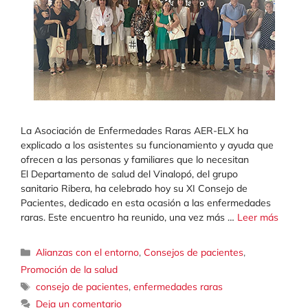
La Asociación de Enfermedades Raras AER-ELX ha
explicado a los asistentes su funcionamiento y ayuda que
ofrecen a las personas y familiares que lo necesitan
El Departamento de salud del Vinalopó, del grupo
sanitario Ribera, ha celebrado hoy su XI Consejo de
Pacientes, dedicado en esta ocasión a las enfermedades
raras. Este encuentro ha reunido, una vez más …
Leer más
Categorías
Alianzas con el entorno
,
Consejos de pacientes
,
Promoción de la salud
Etiquetas
consejo de pacientes
,
enfermedades raras
Deja un comentario