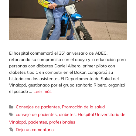
El hospital conmemoró el 35º aniversario de ADEC,
reforzando su compromiso con el apoyo y la educación para
personas con diabetes Daniel Albero, primer piloto con
diabetes tipo 1 en competir en el Dakar, compartió su
historia con los asistentes El Departamento de Salud del
Vinalopó, gestionado por el grupo sanitario Ribera, organizó
el pasado …
Leer más
Categorías
Consejos de pacientes
,
Promoción de la salud
Etiquetas
consejo de pacientes
,
diabetes
,
Hospital Universitario del
Vinalopó
,
pacientes
,
profesionales
Deja un comentario