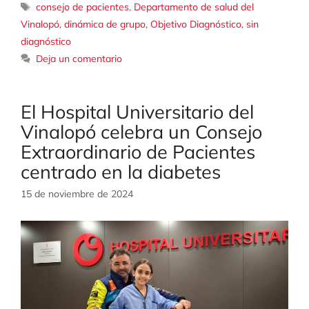
Etiquetas
consejo de pacientes
,
Departamento de salud del
Vinalopó
,
dinámica de grupo
,
Objetivo Diagnóstico
,
sin
diagnóstico
Deja un comentario
El Hospital Universitario del
Vinalopó celebra un Consejo
Extraordinario de Pacientes
centrado en la diabetes
15 de noviembre de 2024