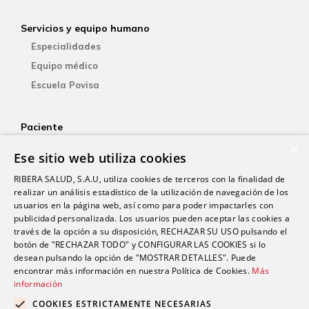
Servicios y equipo humano
Especialidades
Equipo médico
Escuela Povisa
Paciente
×
Aseguradoras
Ese sitio web utiliza cookies
YOsalud
RIBERA SALUD, S.A.U, utiliza cookies de terceros con la finalidad de
Atención al paciente
realizar un análisis estadístico de la utilización de navegación de los
Guía del paciente
usuarios en la página web, así como para poder impactarles con
publicidad personalizada. Los usuarios pueden aceptar las cookies a
Consentimiento informado
través de la opción a su disposición, RECHAZAR SU USO pulsando el
Paciente internacional
botón de "RECHAZAR TODO" y CONFIGURAR LAS COOKIES si lo
desean pulsando la opción de "MOSTRAR DETALLES". Puede
encontrar más información en nuestra Política de Cookies.
Más
Investigación
información
Actualidad
COOKIES ESTRICTAMENTE NECESARIAS