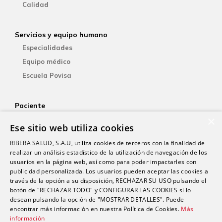
Calidad
Servicios y equipo humano
Especialidades
Equipo médico
Escuela Povisa
Paciente
×
Aseguradoras
Ese sitio web utiliza cookies
YOsalud
RIBERA SALUD, S.A.U, utiliza cookies de terceros con la finalidad de
Atención al paciente
realizar un análisis estadístico de la utilización de navegación de los
Guía del paciente
usuarios en la página web, así como para poder impactarles con
publicidad personalizada. Los usuarios pueden aceptar las cookies a
Consentimiento informado
través de la opción a su disposición, RECHAZAR SU USO pulsando el
Paciente internacional
botón de "RECHAZAR TODO" y CONFIGURAR LAS COOKIES si lo
desean pulsando la opción de "MOSTRAR DETALLES". Puede
encontrar más información en nuestra Política de Cookies.
Más
información
Investigación