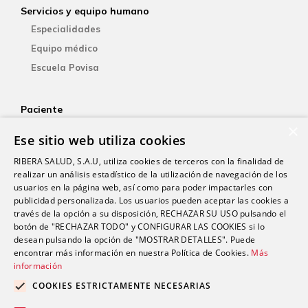
Servicios y equipo humano
Especialidades
Equipo médico
Escuela Povisa
Paciente
×
Aseguradoras
Ese sitio web utiliza cookies
YOsalud
RIBERA SALUD, S.A.U, utiliza cookies de terceros con la finalidad de
Atención al paciente
realizar un análisis estadístico de la utilización de navegación de los
Guía del paciente
usuarios en la página web, así como para poder impactarles con
publicidad personalizada. Los usuarios pueden aceptar las cookies a
Consentimiento informado
través de la opción a su disposición, RECHAZAR SU USO pulsando el
Paciente internacional
botón de "RECHAZAR TODO" y CONFIGURAR LAS COOKIES si lo
desean pulsando la opción de "MOSTRAR DETALLES". Puede
encontrar más información en nuestra Política de Cookies.
Más
Investigación
información
Actualidad
COOKIES ESTRICTAMENTE NECESARIAS
Trabaja con nosotros