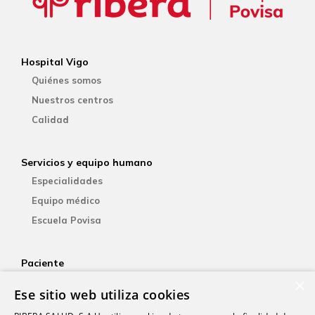
Hospital Vigo
Quiénes somos
Nuestros centros
Calidad
Servicios y equipo humano
Especialidades
Equipo médico
Escuela Povisa
Paciente
×
Aseguradoras
Ese sitio web utiliza cookies
YOsalud