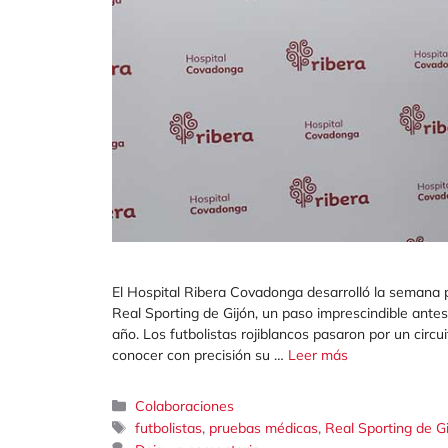
El Hospital Ribera Covadonga desarrolló la semana p
Real Sporting de Gijón, un paso imprescindible antes 
año. Los futbolistas rojiblancos pasaron por un cir
conocer con precisión su …
Leer más
Categorías
Colaboraciones
Etiquetas
,
,
futbolistas
pruebas médicas
Real Sporting de G