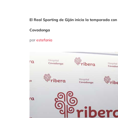
El Real Sporting de Gijón inicia la temporada con
Covadonga
por
estefania