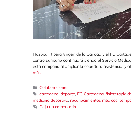
Hospital Ribera Virgen de la Caridad y el FC Carta
centro sanitario continuará siendo el Servicio Médic
esta campaña al ampliar la cobertura asistencial y o
más
Categorías
Colaboraciones
Etiquetas
,
,
,
cartagena
deporte
FC Cartagena
fisioterapia d
,
,
medicina deportiva
reconocimientos médicos
tempo
Deja un comentario