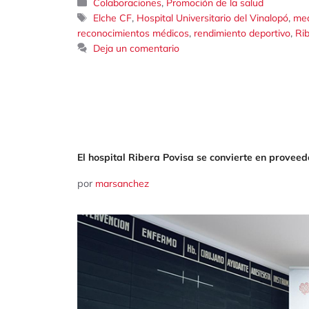
Categorías
,
Colaboraciones
Promoción de la salud
Etiquetas
,
,
Elche CF
Hospital Universitario del Vinalopó
med
,
,
reconocimientos médicos
rendimiento deportivo
Ri
Deja un comentario
El hospital Ribera Povisa se convierte en provee
por
marsanchez