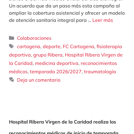
Un acuerdo que da un paso más esta campaña al
ampliar la cobertura asistencial y ofrecer un modelo
de atención sanitaria integral para …
Leer más
Categorías
Colaboraciones
Etiquetas
,
,
,
cartagena
deporte
FC Cartagena
fisioterapia
,
,
deportiva
grupo Ribera
Hospital Ribera Virgen de
,
,
la Caridad
medicina deportiva
reconocimientos
,
,
médicos
temporada 2026/2027
traumatología
Deja un comentario
Hospital Ribera Virgen de la Caridad realiza los
reconocimientos médicos de inicio de temporada