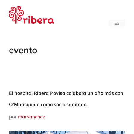
Saltar
al
contenido
Menú
evento
El hospital Ribera Povisa colabora un año más con
O’Marisquiño como socio sanitario
por
marsanchez