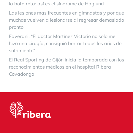
la bota rota: así es el síndrome de Haglund
Las lesiones más frecuentes en gimnastas y por qué
muchas vuelven a lesionarse al regresar demasiado
pronto
Faverani: “El doctor Martínez Victorio no solo me
hizo una cirugía, consiguió borrar todos los años de
sufrimiento”
El Real Sporting de Gijón inicia la temporada con los
reconocimientos médicos en el hospital Ribera
Covadonga