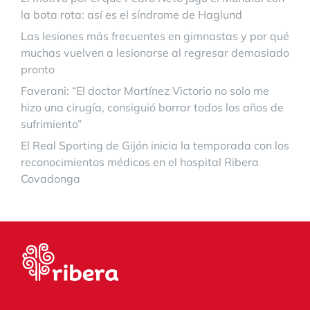
la bota rota: así es el síndrome de Haglund
Las lesiones más frecuentes en gimnastas y por qué
muchas vuelven a lesionarse al regresar demasiado
pronto
Faverani: “El doctor Martínez Victorio no solo me
hizo una cirugía, consiguió borrar todos los años de
sufrimiento”
El Real Sporting de Gijón inicia la temporada con los
reconocimientos médicos en el hospital Ribera
Covadonga