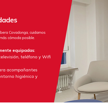
idades
Ribera Covadonga, cuidamos
o más cómoda posible.
amente equipadas
:
elevisión, teléfono y Wifi
para acompañantes
ntorno higiénico y