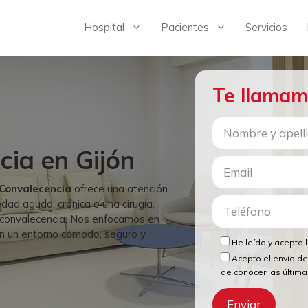
Hospital
Pacientes
Servicios
Te llama
ia en Gijón
Convalecencia
ofrece una atención
dad aguda, crónica o una cirugía,
 convalecencia. Nos enfocamos en
en un entorno cómodo, seguro y
He leído y acepto 
Acepto el envío de
de conocer las últim