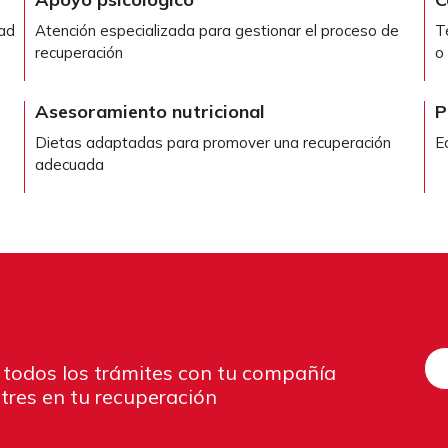
dad
Atención especializada para gestionar el proceso de
T
recuperación
o
Asesoramiento nutricional
P
Dietas adaptadas para promover una recuperación
E
adecuada
 todos los trámites con tu compañía
tres en tu recuperación