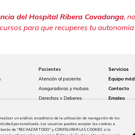
ncia del Hospital Ribera Covadonga
, n
ecursos para que recuperes tu autonomía 
Pacientes
Servicios
s
Atención al paciente
Equipo méd
Aseguradoras y mutuas
Contacto
Derechos y Deberes
Empleo
Guía para el ingreso
Actualidad
Consentimiento informado
ealizar un análisis estadístico de la utilización de navegación de los
licidad personalizada. Los usuarios pueden aceptar las cookies a
Paciente internacional
 el botón de "RECHAZAR TODO" y CONFIGURAR LAS COOKIES si lo