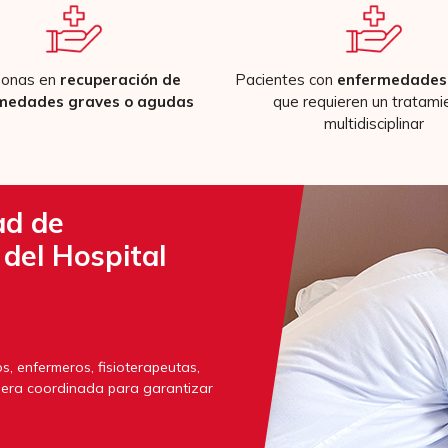
sonas en
recuperación de
Pacientes con
enfermedades 
medades graves o agudas
que requieren un tratami
multidisciplinar
ad de
 del Hospital
 enfermeros, fisioterapeutas,
anera coordinada para garantizar