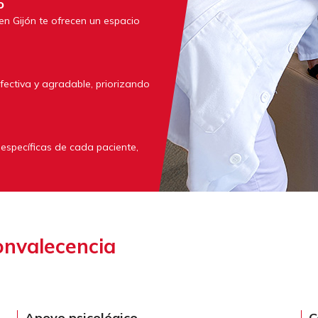
o
n Gijón te ofrecen un espacio
fectiva y agradable, priorizando
específicas de cada paciente,
onvalecencia
Apoyo psicológico
C