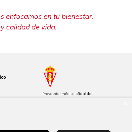
os enfocamos en tu bienestar,
y calidad de vida.
ico
Proveedor médico oficial del
Real Sporting de Gijón
×
Patrocinadores de Filarmónica
de Gijón