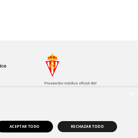
ico
Proveedor médico oficial del
Real Sporting de Gijón
×
Patrocinadores de Filarmónica
de Gijón
ACEPTAR TODO
RECHAZAR TODO