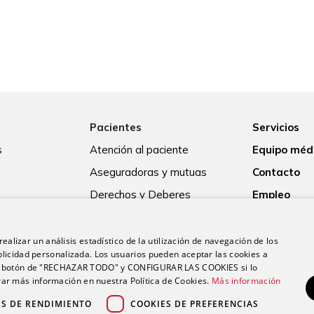
Pacientes
Servicios
s
Atención al paciente
Equipo méd
Aseguradoras y mutuas
Contacto
Derechos y Deberes
Empleo
Guía para el ingreso
Actualidad
Consentimiento informado
ealizar un análisis estadístico de la utilización de navegación de los
licidad personalizada. Los usuarios pueden aceptar las cookies a
Paciente internacional
 el botón de "RECHAZAR TODO" y CONFIGURAR LAS COOKIES si lo
r más información en nuestra Política de Cookies.
Más información
ES DE RENDIMIENTO
COOKIES DE PREFERENCIAS