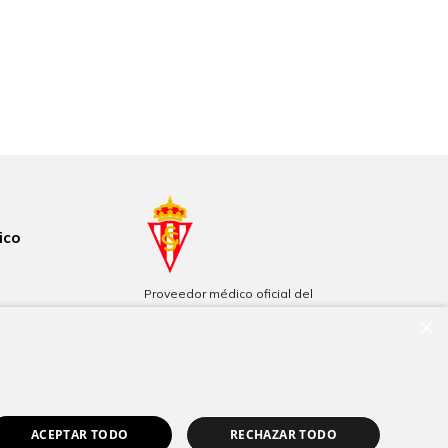
ico
Proveedor médico oficial del
Real Sporting de Gijón
×
Patrocinadores de Filarmónica
de Gijón
ACEPTAR TODO
RECHAZAR TODO