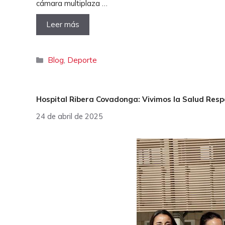
cámara multiplaza …
Leer más
Categorías
Blog
,
Deporte
Hospital Ribera Covadonga: Vivimos la Salud Res
24 de abril de 2025