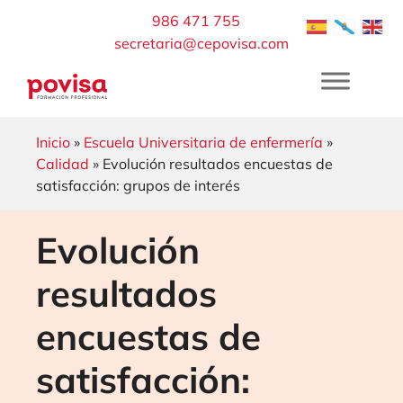
Saltar
986 471 755
al
secretaria@cepovisa.com
contenido
Inicio
»
Escuela Universitaria de enfermería
»
Calidad
» Evolución resultados encuestas de
satisfacción: grupos de interés
Evolución
resultados
encuestas de
satisfacción: