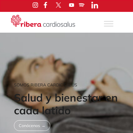
Saltar
al
contenido
SOMOS RIBERA CARDIOSALUS
Salud y bienestar en
cada latido
Conócenos →