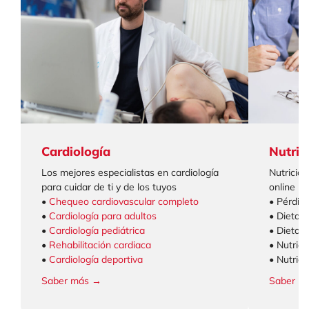
Cardiología
Nutric
Los mejores especialistas en cardiología
Nutrición
para cuidar de ti y de los tuyos
online
•
Chequeo cardiovascular completo
• Pérdid
•
Cardiología para adultos
• Dieta 
•
Cardiología pediátrica
• Dieta 
•
Rehabilitación cardiaca
• Nutrició
•
Cardiología deportiva
• Nutrici
Saber más →
Saber m