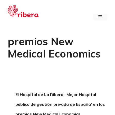
Saltar
al
contenido
Menú
premios New
Medical Economics
El Hospital de La Ribera, ‘Mejor Hospital
público de gestión privada de España’ en los
premios New Medical Economics