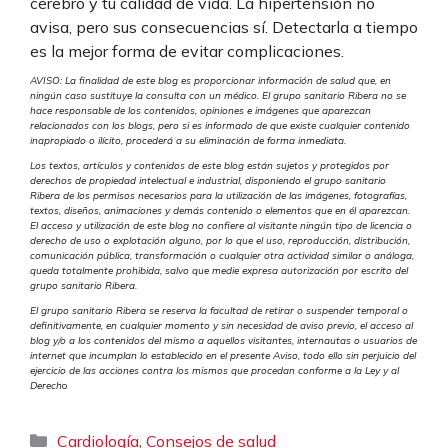
cerebro y tu calidad de vida. La hipertensión no
avisa, pero sus consecuencias sí. Detectarla a tiempo
es la mejor forma de evitar complicaciones.
AVISO: La finalidad de este blog es proporcionar información de salud que, en
ningún caso sustituye la consulta con un médico. El grupo sanitario Ribera no se
hace responsable de los contenidos, opiniones e imágenes que aparezcan
relacionados con los blogs, pero si es informado de que existe cualquier contenido
inapropiado o ilícito, procederá a su eliminación de forma inmediata.
Los textos, artículos y contenidos de este blog están sujetos y protegidos por
derechos de propiedad intelectual e industrial, disponiendo el grupo sanitario
Ribera de los permisos necesarios para la utilización de las imágenes, fotografías,
textos, diseños, animaciones y demás contenido o elementos que en él aparezcan.
El acceso y utilización de este blog no confiere al visitante ningún tipo de licencia o
derecho de uso o explotación alguno, por lo que el uso, reproducción, distribución,
comunicación pública, transformación o cualquier otra actividad similar o análoga,
queda totalmente prohibida, salvo que medie expresa autorización por escrito del
grupo sanitario Ribera.
El grupo sanitario Ribera se reserva la facultad de retirar o suspender temporal o
definitivamente, en cualquier momento y sin necesidad de aviso previo, el acceso al
blog y/o a los contenidos del mismo a aquellos visitantes, internautas o usuarios de
internet que incumplan lo establecido en el presente Aviso, todo ello sin perjuicio del
ejercicio de las acciones contra los mismos que procedan conforme a la Ley y al
Derech
o
Categorías
,
Cardiología
Consejos de salud