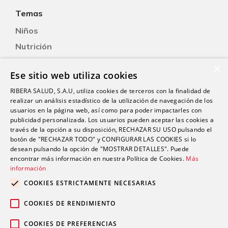
Temas
Niños
Nutrición
Salud Sexual
×
Ese sitio web utiliza cookies
Oftalmología
RIBERA SALUD, S.A.U, utiliza cookies de terceros con la finalidad de
Otorrinolaringología
realizar un análisis estadístico de la utilización de navegación de los
Oncología
usuarios en la página web, así como para poder impactarles con
publicidad personalizada. Los usuarios pueden aceptar las cookies a
Fisioterapia
través de la opción a su disposición, RECHAZAR SU USO pulsando el
botón de "RECHAZAR TODO" y CONFIGURAR LAS COOKIES si lo
desean pulsando la opción de "MOSTRAR DETALLES". Puede
Contacto
encontrar más información en nuestra Política de Cookies.
Más
información
comunicacion@riberasalud.com
COOKIES ESTRICTAMENTE NECESARIAS
96 346 25 91
COOKIES DE RENDIMIENTO
COOKIES DE PREFERENCIAS