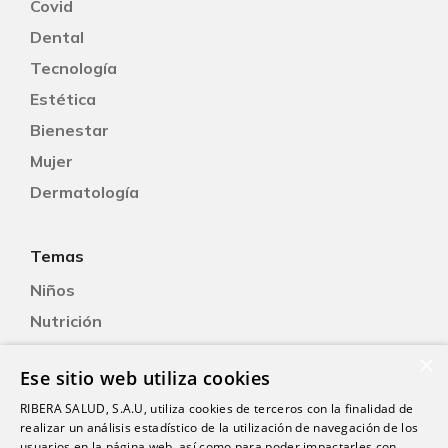
Covid
Dental
Tecnología
Estética
Bienestar
Mujer
Dermatología
Temas
Niños
Nutrición
Salud Sexual
×
Ese sitio web utiliza cookies
Oftalmología
RIBERA SALUD, S.A.U, utiliza cookies de terceros con la finalidad de
Otorrinolaringología
realizar un análisis estadístico de la utilización de navegación de los
Oncología
usuarios en la página web, así como para poder impactarles con