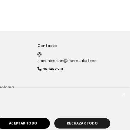
Contacto
comunicacion@riberasalud.com
96 346 25 91
gología
×
ACEPTAR TODO
RECHAZAR TODO