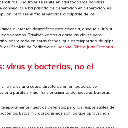
peraturas, una frase se repite en casi todos los hogares:
 Este consejo, que ha pasado de generación en generación, es
ular. Pero ¿es el frío el verdadero culpable de los
?
amos a intentar desmitificar esta creencia, aunque el frío sí
luego veremos. También vamos a darte las claves para
 año, sobre todo en estas fechas, que es temporada de gripe,
e del Servicio de Pediatría del
hospital Ribera Juan Cardona
 virus y bacterias, no el
sí mismo no es una causa directa de enfermedad salvo
asiona parálisis y mal funcionamiento de nuestras barreras
ar temporalmente nuestras defensas, pero los responsables de
 bacterias. Estos microorganismos son los que aprovechan
 contactos en espacios cerrados (oficinas, casas y reuniones