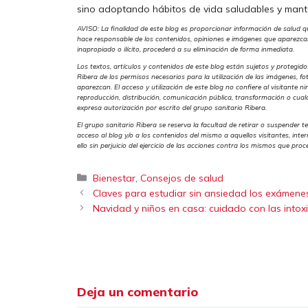
sino adoptando hábitos de vida saludables y mant
AVISO: La finalidad de este blog es proporcionar información de salud q
hace responsable de los contenidos, opiniones e imágenes que aparezcan 
inapropiado o ilícito, procederá a su eliminación de forma inmediata.
Los textos, artículos y contenidos de este blog están sujetos y protegido
Ribera de los permisos necesarios para la utilización de las imágenes, f
aparezcan. El acceso y utilización de este blog no confiere al visitante n
reproducción, distribución, comunicación pública, transformación o cual
expresa autorización por escrito del grupo sanitario Ribera.
El grupo sanitario Ribera se reserva la facultad de retirar o suspender t
acceso al blog y/o a los contenidos del mismo a aquellos visitantes, inte
ello sin perjuicio del ejercicio de las acciones contra los mismos que pr
Categorías
,
Bienestar
Consejos de salud
Claves para estudiar sin ansiedad los exámene
Navidad y niños en casa: cuidado con las intox
Deja un comentario