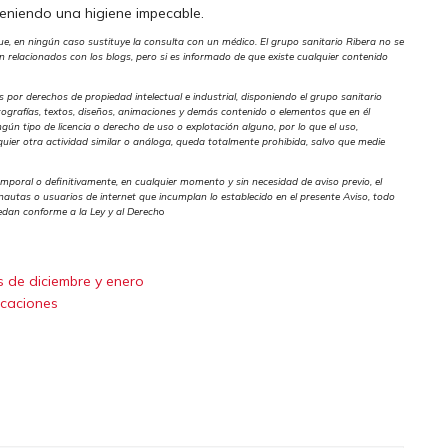
eniendo una higiene impecable.
ue, en ningún caso sustituye la consulta con un médico. El grupo sanitario Ribera no se
relacionados con los blogs, pero si es informado de que existe cualquier contenido
s por derechos de propiedad intelectual e industrial, disponiendo el grupo sanitario
otografías, textos, diseños, animaciones y demás contenido o elementos que en él
ingún tipo de licencia o derecho de uso o explotación alguno, por lo que el uso,
quier otra actividad similar o análoga, queda totalmente prohibida, salvo que medie
emporal o definitivamente, en cualquier momento y sin necesidad de aviso previo, el
rnautas o usuarios de internet que incumplan lo establecido en el presente Aviso, todo
ocedan conforme a la Ley y al Derech
o
s de diciembre y enero
icaciones