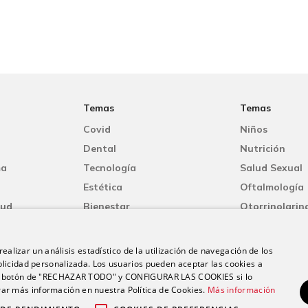
Temas
Temas
Covid
Niños
Dental
Nutrición
ma
Tecnología
Salud Sexual
Estética
Oftalmología
lud
Bienestar
Otorrinolarin
Mujer
Oncología
Dermatología
Fisioterapia
ealizar un análisis estadístico de la utilización de navegación de los
licidad personalizada. Los usuarios pueden aceptar las cookies a
 el botón de "RECHAZAR TODO" y CONFIGURAR LAS COOKIES si lo
r más información en nuestra Política de Cookies.
Más información