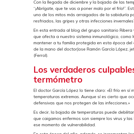
Con la llegada de diciembre y la bajada de las tem
“¡Abrígate, que te vas a poner malo por el frío!”.
uno de los mitos más arraigados de la sabiduría pop
resfriados, las gripes y otras infecciones invernales
En esta entrada al blog del grupo sanitario Ribera v
que afecta a nuestro sistema inmunológico, como 
mantener a tu familia protegida en esta época del
de la mano del doctorJose Ramón García López, jef
(Ferrol).
Los verdaderos culpables:
termómetro
El doctor García López lo tiene claro: «El frío en 
temperaturas extremas. Aunque sí es cierto que oc
defensivas que nos protegen de las infecciones.»
Es decir, la bajada de temperaturas puede debilit
que caigamos enfermos son siempre los virus y las
ese momento de vulnerabilidad.
En esta época del año, además, se incrementan los