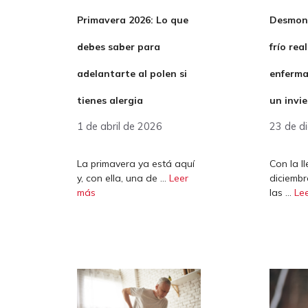
Primavera 2026: Lo que
Desmont
debes saber para
frío re
adelantarte al polen si
enferma
tienes alergia
un invi
1 de abril de 2026
23 de d
La primavera ya está aquí
Con la l
y, con ella, una de …
Leer
diciembr
más
las …
Le