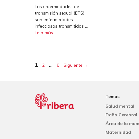
Las enfermedades de
transmisión sexual (ETS)
son enfermedades
infecciosas transmitidas …
Leer más
Página
Página
Página
1
…
2
8
Siguiente
→
Temas
Salud mental
Daño Cerebral
Área de la ma
Maternidad