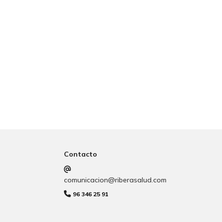
Contacto
comunicacion@riberasalud.com
96 346 25 91