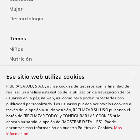
Mujer
Dermatología
Temas
Niños
Nutrición
Salud Sexual
×
Ese sitio web utiliza cookies
Oftalmología
RIBERA SALUD, S.A.U, utiliza cookies de terceros con la finalidad de
Otorrinolaringología
realizar un análisis estadístico de la utilización de navegación de los
Oncología
usuarios en la página web, así como para poder impactarles con
publicidad personalizada. Los usuarios pueden aceptar las cookies a
Fisioterapia
través de la opción a su disposición, RECHAZAR SU USO pulsando el
botón de "RECHAZAR TODO" y CONFIGURAR LAS COOKIES si lo
desean pulsando la opción de "MOSTRAR DETALLES". Puede
Contacto
encontrar más información en nuestra Política de Cookies.
Más
información
comunicacion@riberasalud.com