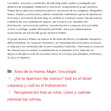
Los textos, artículos y contenidos de este blog están sujetos y protegidos por
derechos de propiedad intelectual e industrial, disponiendo el grupo sanitario
Ribera de los permisos necesarios para la utilización de las imágenes, fotografías,
textos, diseños, animaciones y demás contenido o elementos que en él aparezcan.
El acceso y utilización de este blog no confiere al visitante ningún tipo de licencia
o derecho de uso o explotación alguno, por lo que el uso, reproducción,
distribución, comunicación pública, transformación o cualquier otra actividad
similar o análoga, queda totalmente prohibida, salvo que medie expresa
autorización por escrito del grupo sanitario Ribera.
El grupo sanitario Ribera se reserva la facultad de retirar o suspender temporal o
definitivamente, en cualquier momento y sin necesidad de aviso previo, el acceso
al blog y/o a los contenidos del mismo a aquellos visitantes, internautas o usuarios
de internet que incumplan lo establecido en el presente Aviso, todo ello sin
perjuicio del ejercicio de las acciones contra los mismos que procedan conforme a
la Ley y al Derecho.
Categorías
,
,
Área de la mama
Mujer
Oncología
¿Se te duermen las manos? Qué es el túnel
carpiano y cuál es el tratamiento
Recuperación tras un ictus: cómo y cuándo
retomar las rutinas