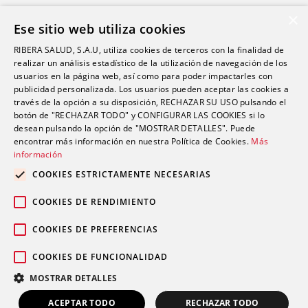
Salud Sexual
×
Ese sitio web utiliza cookies
Oftalmología
RIBERA SALUD, S.A.U, utiliza cookies de terceros con la finalidad de
Otorrinolaringología
realizar un análisis estadístico de la utilización de navegación de los
Oncología
usuarios en la página web, así como para poder impactarles con
publicidad personalizada. Los usuarios pueden aceptar las cookies a
Fisioterapia
través de la opción a su disposición, RECHAZAR SU USO pulsando el
botón de "RECHAZAR TODO" y CONFIGURAR LAS COOKIES si lo
desean pulsando la opción de "MOSTRAR DETALLES". Puede
Contacto
encontrar más información en nuestra Política de Cookies.
Más
información
comunicacion@riberasalud.com
COOKIES ESTRICTAMENTE NECESARIAS
96 346 25 91
COOKIES DE RENDIMIENTO
COOKIES DE PREFERENCIAS
COOKIES DE FUNCIONALIDAD
Aviso legal
Política de privacidad
© 2026 Grupo Ribera |
|
|
MOSTRAR DETALLES
Política de cookies
ACEPTAR TODO
RECHAZAR TODO