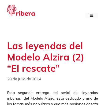
Saltar
al
contenido
Menú
Las leyendas del
Modelo Alzira (2)
“El rescate”
28 de julio de 2014
Esta segunda entrega del serial de “leyendas
urbanas” del Modelo Alzira, está dedicado a uno de
los temas más populares y que más pasiones desata