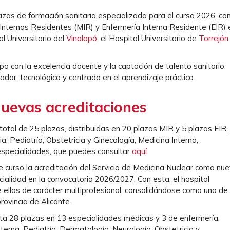
azas de formación sanitaria especializada para el curso 2026, co
Internos Residentes (MIR) y Enfermería Interna Residente (EIR) 
l Universitario del
Vinalopó
, el Hospital Universitario de
Torrejón
o con la excelencia docente y la captación de talento sanitario,
ador, tecnológico y centrado en el aprendizaje práctico.
nuevas acreditaciones
n total de 25 plazas, distribuidas en 20 plazas MIR y 5 plazas EIR,
, Pediatría, Obstetricia y Ginecología, Medicina Interna,
 especialidades, que puedes consultar
aquí
.
 curso la acreditación del Servicio de Medicina Nuclear como nu
ialidad en la convocatoria 2026/2027. Con esta, el hospital
 ellas de carácter multiprofesional, consolidándose como uno de
rovincia de Alicante.
erta 28 plazas en 13 especialidades médicas y 3 de enfermería,
terna, Pediatría, Dermatología, Neurología, Obstetricia y