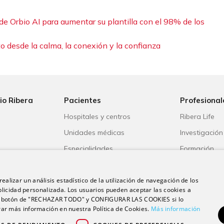
l de Orbio AI para aumentar su plantilla con el 98% de los
to desde la calma, la conexión y la confianza
io Ribera
Pacientes
Profesional
Hospitales y centros
Ribera Life
Unidades médicas
Investigación
o
Especialidades
Formación
s
Aseguradoras
Escuela unive
ble
Portal del paciente
Trabaja con 
ealizar un análisis estadístico de la utilización de navegación de los
licidad personalizada. Los usuarios pueden aceptar las cookies a
 el botón de "RECHAZAR TODO" y CONFIGURAR LAS COOKIES si lo
r más información en nuestra Política de Cookies.
Más información