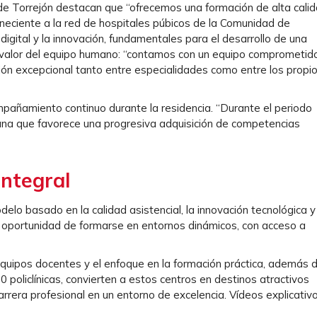
 de Torrejón destacan que “ofrecemos una formación de alta cali
eneciente a la red de hospitales púbicos de la Comunidad de
gital y la innovación, fundamentales para el desarrollo de una
 valor del equipo humano: “contamos con un equipo comprometido
ión excepcional tanto entre especialidades como entre los propi
añamiento continuo durante la residencia. “Durante el periodo
cana que favorece una progresiva adquisición de competencias
integral
lo basado en la calidad asistencial, la innovación tecnológica y
a oportunidad de formarse en entornos dinámicos, con acceso a
equipos docentes y el enfoque en la formación práctica, además d
 policlínicas, convierten a estos centros en destinos atractivos
arrera profesional en un entorno de excelencia. Vídeos explicativ