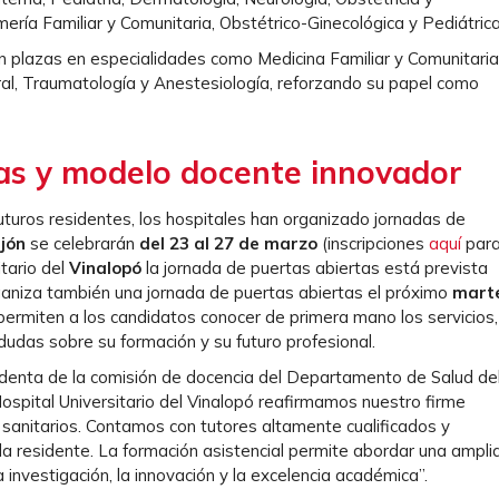
ería Familiar y Comunitaria, Obstétrico-Ginecológica y Pediátrica
on plazas en especialidades como Medicina Familiar y Comunitaria
eral, Traumatología y Anestesiología, reforzando su papel como
as y modelo docente innovador
futuros residentes, los hospitales han organizado jornadas de
jón
se celebrarán
del 23 al 27 de marzo
(inscripciones
aquí
par
itario del
Vinalopó
la jornada de puertas abiertas está prevista
aniza también una jornada de puertas abiertas el próximo
mart
 permiten a los candidatos conocer de primera mano los servicios,
dudas sobre su formación y su futuro profesional.
esidenta de la comisión de docencia del Departamento de Salud de
ospital Universitario del Vinalopó reafirmamos nuestro firme
sanitarios. Contamos con tutores altamente cualificados y
residente. La formación asistencial permite abordar una ampli
 investigación, la innovación y la excelencia académica”.