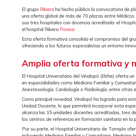
El grupo
Ribera
ha hecho pública la convocatoria de pl
una oferta global de más de 70 plazas entre Médicos 
sus tres hospitales con docencia acreditada: el Hospita
el hospital Ribera
Povisa
.
Esta oferta formativa consolida el compromiso del grup
ofreciendo a los futuros especialistas un entorno innov
Amplia oferta formativa y 
El Hospital Universitario del Vinalopó (Elche) oferta u
en especialidades como Medicina Familiar y Comunitaria
Anestesiología, Cardiología o Radiología, entre otras
Como principal novedad, Vinalopó ha logrado para este
Unidad Docente, lo que permitirá incorporar esta espec
alcanza las 15 unidades docentes acreditadas, tres de
los centros de referencia en formación sanitaria en la p
Por su parte, el Hospital Universitario de Torrejón of
incluyendo Medicina Familiar y Comunitaria, Medicina In