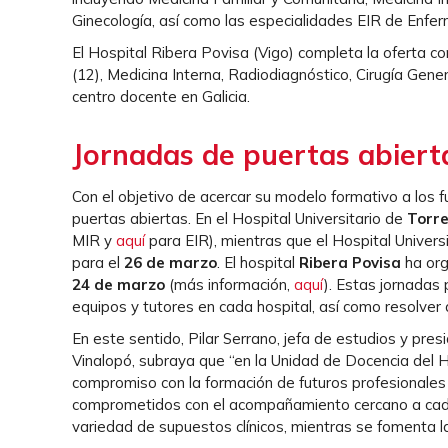
Ginecología, así como las especialidades EIR de Enferm
El Hospital Ribera Povisa (Vigo) completa la oferta c
(12), Medicina Interna, Radiodiagnóstico, Cirugía Gen
centro docente en Galicia.
Jornadas de puertas abiert
Con el objetivo de acercar su modelo formativo a los 
puertas abiertas. En el Hospital Universitario de
Torre
MIR y
aquí
para EIR), mientras que el Hospital Univers
para el
26 de marzo
. El hospital
Ribera Povisa
ha org
24 de marzo
(más información,
aquí
). Estas jornadas
equipos y tutores en cada hospital, así como resolver 
En este sentido, Pilar Serrano, jefa de estudios y pr
Vinalopó, subraya que “en la Unidad de Docencia del H
compromiso con la formación de futuros profesionales 
comprometidos con el acompañamiento cercano a cada 
variedad de supuestos clínicos, mientras se fomenta la