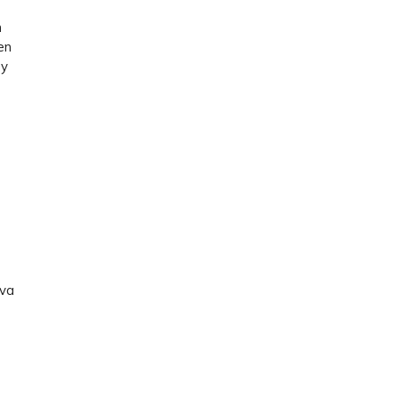
n
en
y
eva